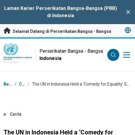
Lompat ke Konten Utama
Laman Karier Perserikatan Bangsa-Bangsa (PBB)
Clo
di Indonesia
Selamat Datang di Perserikatan Bangsa - Bangsa
UN Logo
Perserikatan Bangsa - Bangsa
Indonesia
PERSERIKATAN BANGSA - BANGSA
INDONESIA
Breadcrumb
Beranda
/
Cerita
/
The UN in Indonesia Held a ‘Comedy for Equality’ Showcase to Commemorate the 16 Days of Activism
Cerita
The UN in Indonesia Held a ‘Comedy for