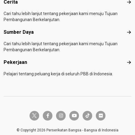
Cerita
Ceri
Cari tahu lebih lanjut tentang pekerjaan kami menuju Tujuan
Pembangunan Berkelanjutan.
Sumber Daya
Sum
Cari tahu lebih lanjut tentang pekerjaan kami menuju Tujuan
Pembangunan Berkelanjutan.
Pekerjaan
Pek
Pelajari tentang peluang kerja di seluruh PBB di Indonesia.
twitter-x
facebook-f
instagram
youtube
tiktok
flickr
© Copyright 2026 Perserikatan Bangsa - Bangsa di Indonesia