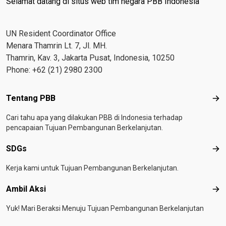
Selamat datang di situs web tim negara PBB Indonesia
UN Resident Coordinator Office
Menara Thamrin Lt. 7, Jl. MH.
Thamrin, Kav. 3, Jakarta Pusat, Indonesia, 10250
Phone: +62 (21) 2980 2300
Footer menu
Tentang PBB
Ten
Cari tahu apa yang dilakukan PBB di Indonesia terhadap
pencapaian Tujuan Pembangunan Berkelanjutan.
SDGs
SD
Kerja kami untuk Tujuan Pembangunan Berkelanjutan.
Ambil Aksi
Amb
Yuk! Mari Beraksi Menuju Tujuan Pembangunan Berkelanjutan