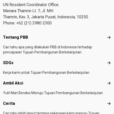
UN Resident Coordinator Office
Menara Thamrin Lt. 7, Jl. MH.
Thamrin, Kav. 3, Jakarta Pusat, Indonesia, 10250
Phone: +62 (21) 2980 2300
Footer menu
Tentang PBB
Ten
Cari tahu apa yang dilakukan PBB di Indonesia terhadap
pencapaian Tujuan Pembangunan Berkelanjutan.
SDGs
SD
Kerja kami untuk Tujuan Pembangunan Berkelanjutan.
Ambil Aksi
Amb
Yuk! Mari Beraksi Menuju Tujuan Pembangunan Berkelanjutan
Cerita
Ceri
Cari tahu lebih lanjut tentang pekerjaan kami menuju Tujuan