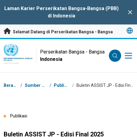
Lompat ke Konten Utama
Laman Karier Perserikatan Bangsa-Bangsa (PBB)
Clo
di Indonesia
Selamat Datang di Perserikatan Bangsa - Bangsa
UN Logo
Perserikatan Bangsa - Bangsa
Indonesia
PERSERIKATAN BANGSA - BANGSA
INDONESIA
Breadcrumb
Beranda
/
Sumber Daya
/
Publikasi
/
Buletin ASSIST JP - Edisi Final 2025
Publikasi
Buletin ASSIST JP - Edisi Final 2025