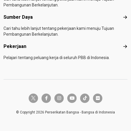
Pembangunan Berkelanjutan.
Sumber Daya
Sum
Cari tahu lebih lanjut tentang pekerjaan kami menuju Tujuan
Pembangunan Berkelanjutan.
Pekerjaan
Pek
Pelajari tentang peluang kerja di seluruh PBB di Indonesia.
twitter-x
facebook-f
instagram
youtube
tiktok
flickr
© Copyright 2026 Perserikatan Bangsa - Bangsa di Indonesia