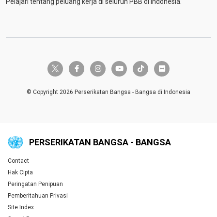
Pelajari tentang peluang kerja di seluruh PBB di Indonesia.
twitter-x
facebook-f
instagram
youtube
tiktok
flickr
© Copyright 2026 Perserikatan Bangsa - Bangsa di Indonesia
PERSERIKATAN BANGSA - BANGSA
Contact
Global U.N. menu
Hak Cipta
Peringatan Penipuan
Pemberitahuan Privasi
Site Index