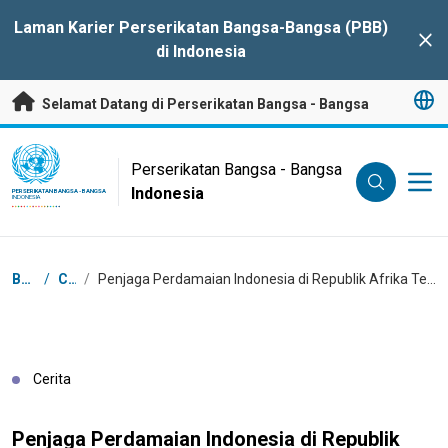
Lompat ke Konten Utama
Laman Karier Perserikatan Bangsa-Bangsa (PBB)
Clo
di Indonesia
Selamat Datang di Perserikatan Bangsa - Bangsa
UN Logo
Perserikatan Bangsa - Bangsa
Indonesia
PERSERIKATAN BANGSA - BANGSA
INDONESIA
Breadcrumb
Beranda
/
Cerita
/
Penjaga Perdamaian Indonesia di Republik Afrika Tengah mendapat Penghargaan Petugas Polisi Wanita Terbaik Tahun 2023
Cerita
Penjaga Perdamaian Indonesia di Republik